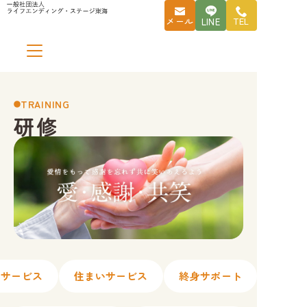
コ
メール
LINE
TEL
ン
テ
ン
ツ
へ
TRAINING
研修
ス
キ
ッ
プ
祉サービス
住まいサービス
終身サポート